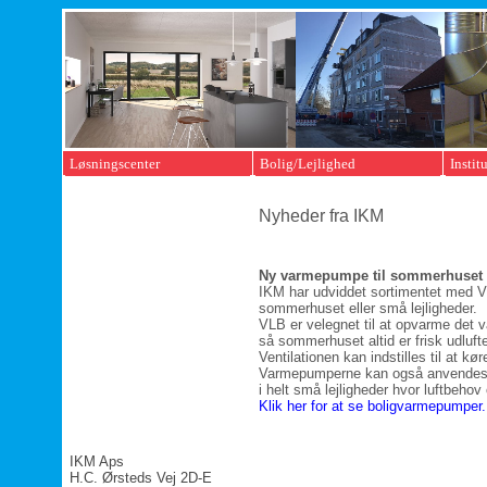
Løsningscenter
Bolig/Lejlighed
Instit
Rådgivning
VLB Varmepumper
RXF V
Dimensionering
RX Varmepumper
TIDA bu
Nyheder fra IKM
Ibrugtagning
ECV ven
Service
FKV fil
Ny varmepumpe til sommerhuset e
IKM har udviddet sortimentet med V
sommerhuset eller små lejligheder.
VLB er velegnet til at opvarme det v
så sommerhuset altid er frisk udluf
Ventilationen kan indstilles til at 
Varmepumperne kan også anvendes ti
i helt små lejligheder hvor luftbeh
Klik her for at se boligvarmepumper.
IKM Aps
H.C. Ørsteds Vej 2D-E