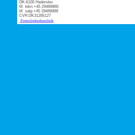
DK-6100 Haderslev
tlf. tekn:+45 29489980
tlf. salg:+45 29489989
CVR:DK31285127
Fortrolighedspolitik