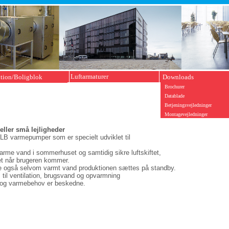
Luftarmaturer
ution/Boligblok
Downloads
armepumper
Brochurer
ffertanke
Datablade
tilatorer
Betjeningsvejledninger
terbokse
Montagevejledninger
ller små lejligheder
LB varmepumper som er specielt udviklet til
arme vand i sommerhuset og samtidig sikre luftskiftet,
tet når brugeren kommer.
køre også selvom varmt vand produktionen sættes på standby.
l ventilation, brugsvand og opvarmning
ov og varmebehov er beskedne.